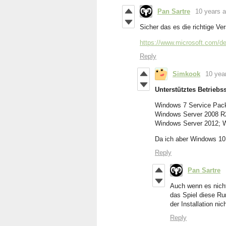
Pan Sartre
10 years 
Sicher das es die richtige Ve
https://www.microsoft.com/d
Reply
Simkook
10 yea
Unterstütztes Betrieb
Windows 7 Service Pack
Windows Server 2008 R
Windows Server 2012; 
Da ich aber Windows 10 
Reply
Pan Sartre
Auch wenn es nicht 
das Spiel diese Ru
der Installation ni
Reply