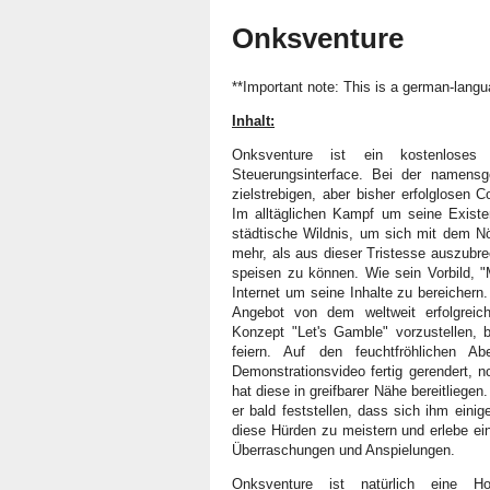
Onksventure
**Important note: This is a german-lang
Inhalt:
Onksventure ist ein kostenlose
Steuerungsinterface. Bei der namens
zielstrebigen, aber bisher erfolglosen 
Im alltäglichen Kampf um seine Existe
städtische Wildnis, um sich mit dem N
mehr, als aus dieser Tristesse auszubr
speisen zu können. Wie sein Vorbild, "
Internet um seine Inhalte zu bereichern.
Angebot von dem weltweit erfolgreich
Konzept "Let's Gamble" vorzustellen, 
feiern. Auf den feuchtfröhlichen A
Demonstrationsvideo fertig gerendert, 
hat diese in greifbarer Nähe bereitliege
er bald feststellen, dass sich ihm eini
diese Hürden zu meistern und erlebe ei
Überraschungen und Anspielungen.
Onksventure ist natürlich eine H