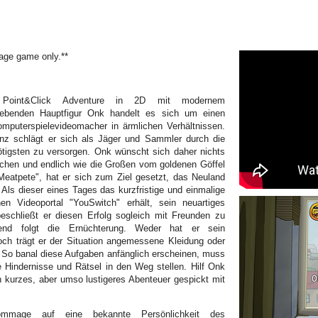
uage game only.**
s Point&Click Adventure in 2D mit modernem
gebenden Hauptfigur Onk handelt es sich um einen
Computerspielevideomacher in ärmlichen Verhältnissen.
nz schlägt er sich als Jäger und Sammler durch die
ötigsten zu versorgen. Onk wünscht sich daher nichts
echen und endlich wie die Großen vom goldenen Göffel
Meatpete", hat er sich zum Ziel gesetzt, das Neuland
 Als dieser eines Tages das kurzfristige und einmalige
en Videoportal "YouSwitch" erhält, sein neuartiges
beschließt er diesen Erfolg sogleich mit Freunden zu
bend folgt die Ernüchterung. Weder hat er sein
noch trägt er der Situation angemessene Kleidung oder
n. So banal diese Aufgaben anfänglich erscheinen, muss
ge Hindernisse und Rätsel in den Weg stellen. Hilf Onk
n kurzes, aber umso lustigeres Abenteuer gespickt mit
ommage auf eine bekannte Persönlichkeit des