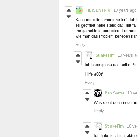
HEiSENTRiX
10 years ago
Kann mir bitte jemand helfen? Ich 
es geöffnet habe stand da: "Init fa
the gamefile is corrupted. For mo
wie man das Problem beheben ka
Reply
StinkeTim
10 years a
Ich habe genau das selbe Pro
Hilfe \(00)/
Reply
Pan Sartre
10 y
Was steht denn in der 
Reply
StinkeTim
10 ye
Ich habe jetzt mal aktuel