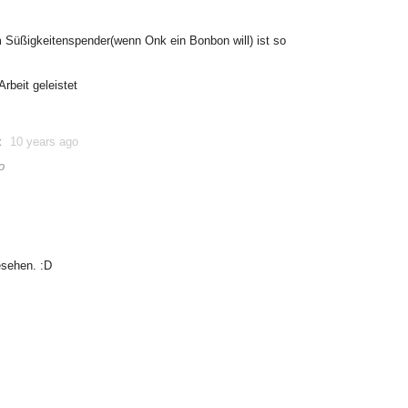
Süßigkeitenspender(wenn Onk ein Bonbon will) ist so
Arbeit geleistet
t
10 years ago
o
esehen. :D