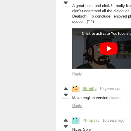
A great point and click ! I really li
didn't understand all the dialogue
Deutsch). To conclude I enjoyed pl
sequel ! (^-^)
Reply
Billhilly
10 years ago
Make english version please
Reply
PhilipJay
10 years ago
Nices Spiel!