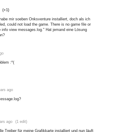
(+1)
habe mir soeben Onksventure installiert, doch als ich
iled, could not load the game. There is no game file or
re info view messages.log." Hat jemand eine Lösung
nn?
go
blem :^(
ears ago
message.log?
ars ago
(1 edit)
le Treiber für meine Grafikkarte installiert und nun läuft