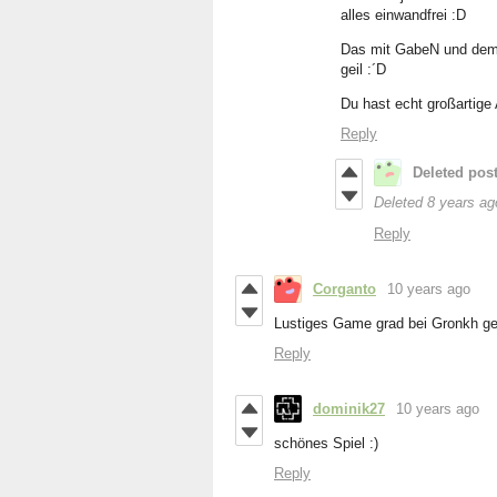
alles einwandfrei :D
Das mit GabeN und dem 
geil :´D
Du hast echt großartige 
Reply
Deleted pos
Deleted
8 years ag
Reply
Corganto
10 years ago
Lustiges Game grad bei Gronkh g
Reply
dominik27
10 years ago
schönes Spiel :)
Reply