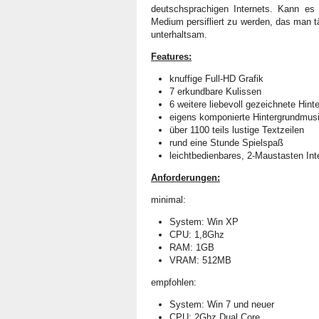
deutschsprachigen Internets. Kann es
Medium persifliert zu werden, das man t
unterhaltsam.
Features:
knuffige Full-HD Grafik
7 erkundbare Kulissen
6 weitere liebevoll gezeichnete Hint
eigens komponierte Hintergrundmus
über 1100 teils lustige Textzeilen
rund eine Stunde Spielspaß
leichtbedienbares, 2-Maustasten Int
Anforderungen:
minimal:
System: Win XP
CPU: 1,8Ghz
RAM: 1GB
VRAM: 512MB
empfohlen:
System: Win 7 und neuer
CPU: 2Ghz Dual Core