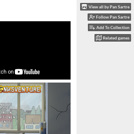
View all by Pan Sartre
Follow Pan Sartre
Add To Collection
Related games